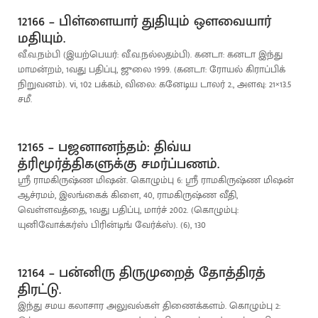
12166 – பிள்ளையார் துதியும் ஒளவையார்
மதியும்.
வீ.வ.நம்பி (இயற்பெயர்: வீ.வ.நல்லதம்பி). கனடா: கனடா இந்து
மாமன்றம், 1வது பதிப்பு, ஜுலை 1999. (கனடா: ரோயல் கிராப்பிக்
நிறுவனம்). vi, 102 பக்கம், விலை: கனேடிய டாலர் 2., அளவு: 21×13.5
சமீ.
12165 – பஜனானந்தம்: திவ்ய
த்ரிமூர்த்திகளுக்கு சமர்ப்பணம்.
ஸ்ரீ ராமகிருஷ்ண மிஷன். கொழும்பு 6: ஸ்ரீ ராமகிருஷ்ண மிஷன்
ஆச்ரமம், இலங்கைக் கிளை, 40, ராமகிருஷ்ண வீதி,
வெள்ளவத்தை, 1வது பதிப்பு, மார்ச் 2002. (கொழும்பு:
யுனிவோக்கர்ஸ் பிரின்டிங் வேர்க்ஸ்). (6), 130
12164 – பன்னிரு திருமுறைத் தோத்திரத்
திரட்டு.
இந்து சமய கலாசார அலுவல்கள் திணைக்களம். கொழும்பு 2: