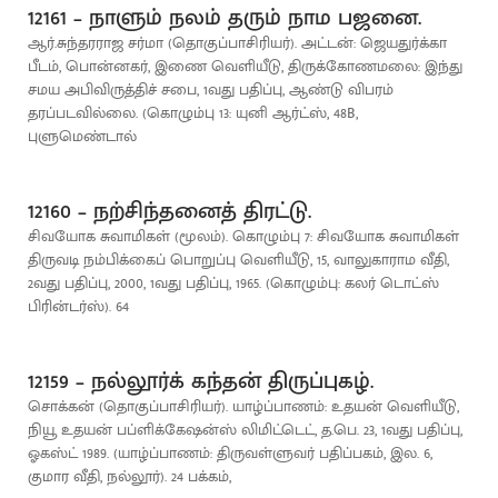
12161 – நாளும் நலம் தரும் நாம பஜனை.
ஆர்.சுந்தரராஜ சர்மா (தொகுப்பாசிரியர்). அட்டன்: ஜெயதுர்க்கா
பீடம், பொன்னகர், இணை வெளியீடு, திருக்கோணமலை: இந்து
சமய அபிவிருத்திச் சபை, 1வது பதிப்பு, ஆண்டு விபரம்
தரப்படவில்லை. (கொழும்பு 13: யுனி ஆர்ட்ஸ், 48B,
புளுமெண்டால்
12160 – நற்சிந்தனைத் திரட்டு.
சிவயோக சுவாமிகள் (மூலம்). கொழும்பு 7: சிவயோக சுவாமிகள்
திருவடி நம்பிக்கைப் பொறுப்பு வெளியீடு, 15, வாலுகாராம வீதி,
2வது பதிப்பு, 2000, 1வது பதிப்பு, 1965. (கொழும்பு: கலர் டொட்ஸ்
பிரின்டர்ஸ்). 64
12159 – நல்லூர்க் கந்தன் திருப்புகழ்.
சொக்கன் (தொகுப்பாசிரியர்). யாழ்ப்பாணம்: உதயன் வெளியீடு,
நியூ உதயன் பப்ளிக்கேஷன்ஸ் லிமிட்டெட், த.பெ. 23, 1வது பதிப்பு,
ஓகஸ்ட் 1989. (யாழ்ப்பாணம்: திருவள்ளுவர் பதிப்பகம், இல. 6,
குமார வீதி, நல்லூர்). 24 பக்கம்,