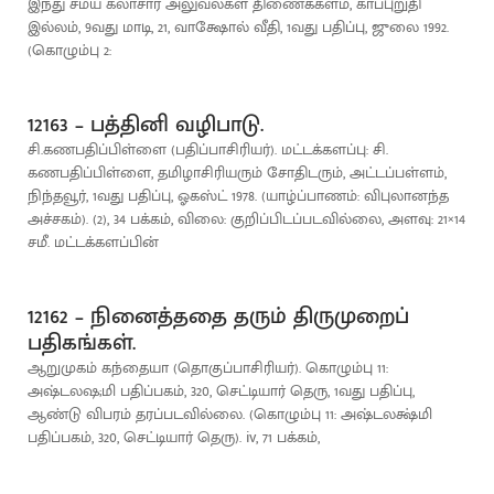
இந்து சமய கலாசார அலுவல்கள் திணைக்களம், காப்புறுதி
இல்லம், 9வது மாடி, 21, வாக்ஷோல் வீதி, 1வது பதிப்பு, ஜுலை 1992.
(கொழும்பு 2:
12163 – பத்தினி வழிபாடு.
சி.கணபதிப்பிள்ளை (பதிப்பாசிரியர்). மட்டக்களப்பு: சி.
கணபதிப்பிள்ளை, தமிழாசிரியரும் சோதிடரும், அட்டப்பள்ளம்,
நிந்தவூர், 1வது பதிப்பு, ஓகஸ்ட் 1978. (யாழ்ப்பாணம்: விபுலானந்த
அச்சகம்). (2), 34 பக்கம், விலை: குறிப்பிடப்படவில்லை, அளவு: 21×14
சமீ. மட்டக்களப்பின்
12162 – நினைத்ததை தரும் திருமுறைப்
பதிகங்கள்.
ஆறுமுகம் கந்தையா (தொகுப்பாசிரியர்). கொழும்பு 11:
அஷ்டலஷ;மி பதிப்பகம், 320, செட்டியார் தெரு, 1வது பதிப்பு,
ஆண்டு விபரம் தரப்படவில்லை. (கொழும்பு 11: அஷ்டலக்ஷ்மி
பதிப்பகம், 320, செட்டியார் தெரு). iv, 71 பக்கம்,