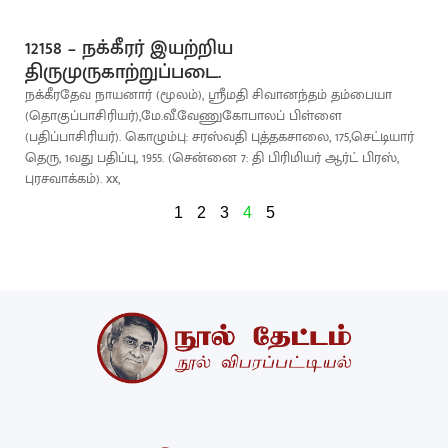
12158 – நக்கீரர் இயற்றிய
திருமுருகாற்றுப்படை.
நக்கீரதேவ நாயனார் (மூலம்), ஸ்ரீமதி சிவானந்தம் தம்பையா
(தொகுப்பாசிரியர்),மே.வீ.வேணுகோபாலப் பிள்ளை
(பதிப்பாசிரியர்). கொழும்பு: சரஸ்வதி புத்தகசாலை, 175,செட்டியார்
தெரு, 1வது பதிப்பு, 1955. (சென்னை 7: தி பிரிமியர் ஆர்ட் பிரஸ்,
புரசவாக்கம்). xx,
1
2
3
4
5